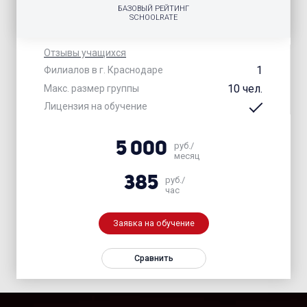
БАЗОВЫЙ РЕЙТИНГ
SCHOOLRATE
Отзывы учащихся
1
Филиалов в г. Краснодаре
10 чел.
Макс. размер группы
Лицензия на обучение
5 000
руб./
месяц
385
руб./
час
Заявка на обучение
Сравнить