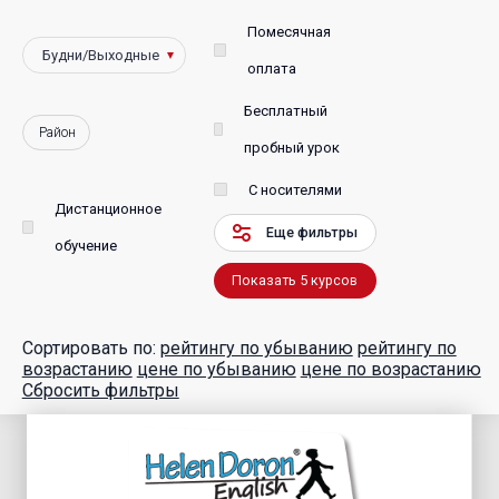
Помесячная
оплата
Бесплатный
Район
пробный урок
С носителями
Дистанционное
Еще фильтры
обучение
Показать
5
курсов
Сортировать по:
рейтингу по убыванию
рейтингу по
возрастанию
цене по убыванию
цене по возрастанию
Сбросить фильтры