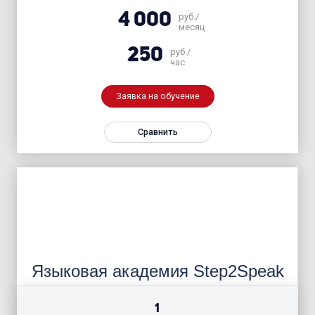
4 000
руб./
месяц
250
руб./
час
Заявка на обучение
Сравнить
Языковая академия Step2Speak
1