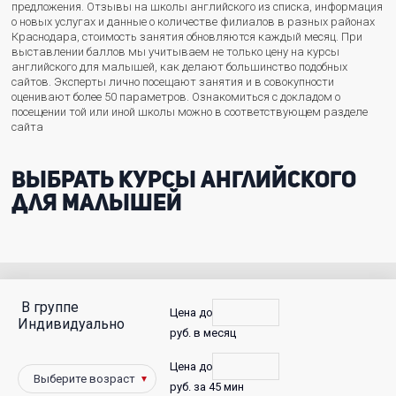
предложения. Отзывы на школы английского из списка, информация
о новых услугах и данные о количестве филиалов в разных районах
Краснодара, стоимость занятия обновляются каждый месяц. При
выставлении баллов мы учитываем не только цену на курсы
английского для малышей, как делают большинство подобных
сайтов. Эксперты лично посещают занятия и в совокупности
оценивают более 50 параметров. Ознакомиться с докладом о
посещении той или иной школы можно в соответствующем разделе
сайта
Выбрать курсы английского
для малышей
В группе
С
Цена до
Индивидуально
руб. в месяц
фото
Цена до
Победители
руб. за 45 мин