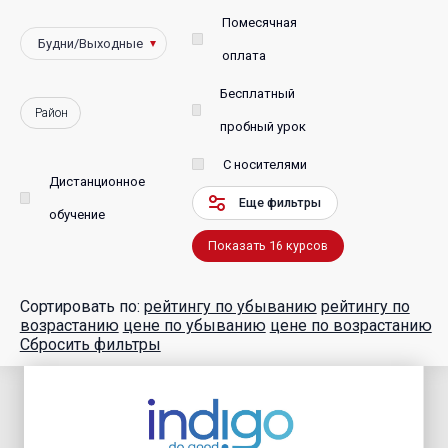
Помесячная
оплата
Бесплатный
Район
пробный урок
С носителями
Дистанционное
Еще фильтры
обучение
Показать
16
курсов
Сортировать по:
рейтингу по убыванию
рейтингу по
возрастанию
цене по убыванию
цене по возрастанию
Сбросить фильтры