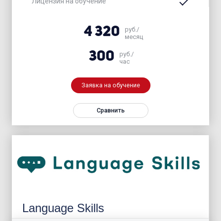
Лицензия на обучение
4 320
руб./
месяц
300
руб./
час
Заявка на обучение
Сравнить
Language Skills