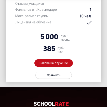
Отзывы учащихся
1
Филиалов в г. Краснодаре
10 чел.
Макс. размер группы
Лицензия на обучение
5 000
руб./
месяц
385
руб./
час
Заявка на обучение
Сравнить
School
Rate