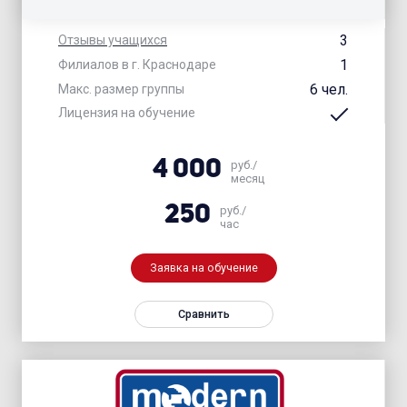
3
Отзывы учащихся
1
Филиалов в г. Краснодаре
6 чел.
Макс. размер группы
Лицензия на обучение
4 000
руб./
месяц
250
руб./
час
Заявка на обучение
Сравнить