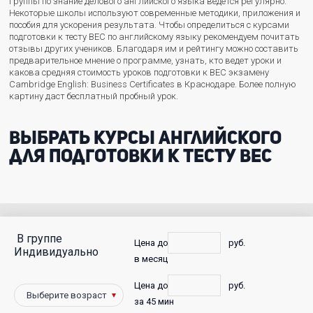
группы по знание делового английского языка ведется регулярно.
Некоторые школы используют современные методики, приложения и
пособия для ускорения результата. Чтобы определиться с курсами
подготовки к тесту BEC по английскому языку рекомендуем почитать
отзывы других учеников. Благодаря им и рейтингу можно составить
предварительное мнение о программе, узнать, кто ведет уроки и
какова средняя стоимость уроков подготовки к BEC экзамену
Cambridge English: Business Certificates в Краснодаре. Более полную
картину даст бесплатный пробный урок.
Выбрать курсы английского
для подготовки к тесту BEC
В группе
С
Цена до
руб.
Индивидуально
в месяц
фото
Цена до
руб.
Победители
за 45 мин