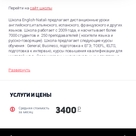
Перейти на
сайт школы
Школа English-Natali предлагает дистанционные уроки
английского,итальянского, испанского, французского и других
языков. Школа работает с 2009 года, и насчитывает более
7000 студентов и 250 преподавателей ( носители языка и
русско-говорящие). Школа предлагает следующие курсы
обучения : General, Business, подготовка к ЕГЭ, TOEFL, IELTS,
подготовка к интервью, курсы повышения квалификации для
учителей и т д . Организованы индивидуальные и групповые
уроки. ( SKYPE+ платформа). По окончанию обучения и сдачи
экзамена студенты получают сертификат. Школа занимается
Развернуть
организацией обучения за рубежом, летние языковые лагеря,
бординговые школы, университеты.
УСЛУГИ И ЦЕНЫ
Р
Средняя стоимость
3400
за месяц