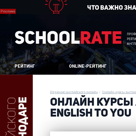
School
Rate
ПРОФ
РЕЙТ
АНГЛ
РЕЙТИНГ
ONLINE-РЕЙТИНГ
Изучение английского онлайн
Онлайн курсы англи
в Краснодаре
ОНЛАЙН КУРСЫ
ENGLISH TO YOU