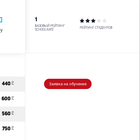
1
БАЗОВЫЙ РЕЙТИНГ
РЕЙТИНГ СТУДЕНТОВ
SCHOOLRATE
P
440
Заявка на обучение
P
600
P
560
P
750