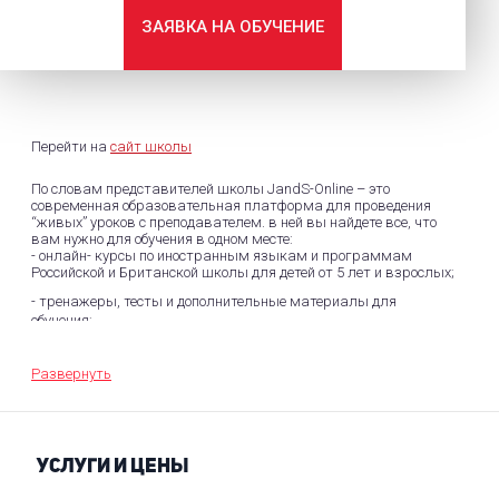
ЗАЯВКА НА ОБУЧЕНИЕ
Перейти на
сайт школы
По словам представителей школы JandS-Online – это
современная образовательная платформа для проведения
“живых” уроков с преподавателем. в ней вы найдете все, что
вам нужно для обучения в одном месте:
- онлайн- курсы по иностранным языкам и программам
Российской и Британской школы для детей от 5 лет и взрослых;
- тренажеры, тесты и дополнительные материалы для
обучения;
- оценки, прогресс в обучении и результаты тестов;
Развернуть
- чат с преподавателем, форумы для общения с
одногруппникам и преподавателями.
Программа обучения адаптирована к онлайн-формату.
Педагоги прошли подготовку «E-teacher». В отличие от обучения
УСЛУГИ И ЦЕНЫ
по записанным видео, на занятиях есть возможность живого
общения с преподавателем и одногруппниками.