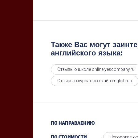
Также Вас могут заинт
английского языка:
Отзывы о школе online.yescompany.ru
Отзывы о курсах по скайп english-up
По направлению
Недорогие ку
По стоимости