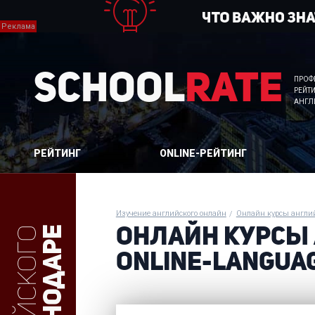
School
Rate
ПРОФ
РЕЙТ
АНГЛ
РЕЙТИНГ
ONLINE-РЕЙТИНГ
Изучение английского онлайн
Онлайн курсы англи
в Краснодаре
ОНЛАЙН КУРСЫ
ONLINE-LANGUA