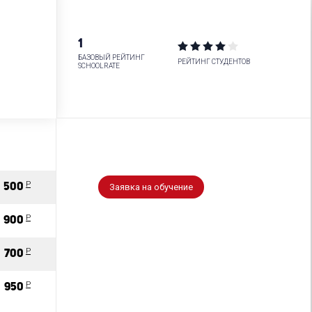
1
БАЗОВЫЙ РЕЙТИНГ
РЕЙТИНГ СТУДЕНТОВ
SCHOOLRATE
P
500
Заявка на обучение
P
900
P
700
P
950