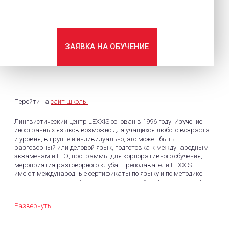
ЗАЯВКА НА ОБУЧЕНИЕ
Перейти на
сайт школы
Лингвистический центр LEXXIS основан в 1996 году. Изучение
иностранных языков возможно для учащихся любого возраста
и уровня, в группе и индивидуально, это может быть
разговорный или деловой язык, подготовка к международным
экзаменам и ЕГЭ, программы для корпоративного обучения,
мероприятия разговорного клуба. Преподаватели LEXXIS
имеют международные сертификаты по языку и по методике
преподавания. Если Вас интересует английский начинающий
для взрослых. Обучение ведется по коммуникативной
методике, самой эффективной на сегодняшний день. В ее основе
Развернуть
модель реального общения, при этом каждое занятие в
комплексе развивает навыки говорения, чтения, письма и
восприятия речи. На всех уровнях подачи материала